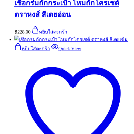
เชือกร่มถักกระเป๋า ไหมถักโครเชต์
ตราหงส์ สีเตยอ่อน
฿
228.00
หยิบใส่ตะกร้า
หยิบใส่ตะกร้า
Quick View